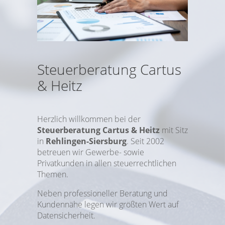
UNTERNEHMEN
Datenschutz
© 2018 Cartus & Heitz Steuersozietät GmbH
Steuerberatung Cartus
& Heitz
Herzlich willkommen bei der
Steuerberatung Cartus & Heitz
mit Sitz
in
Rehlingen-Siersburg
. Seit 2002
betreuen wir Gewerbe- sowie
Privatkunden in allen steuerrechtlichen
Themen.
Neben professioneller Beratung und
Kundennähe legen wir größten Wert auf
Datensicherheit.