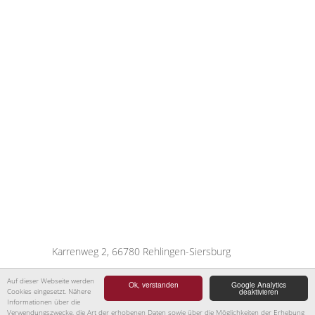
Karrenweg 2, 66780 Rehlingen-Siersburg
Tel: +49 (0) 68 35 - 9 31 44
Auf dieser Webseite werden
Ok, verstanden
Google Analytics
Cookies eingesetzt. Nähere
deaktivieren
Informationen über die
Verwendungszwecke, die Art der erhobenen Daten sowie über die Möglichkeiten der Erhebung