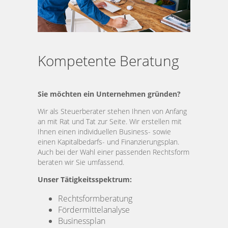
UNTERNEHMEN
Datenschutz
© 2018 Cartus & Heitz Steuersozietät GmbH
Kompetente Beratung
Sie möchten ein Unternehmen gründen?
Wir als Steuerberater stehen Ihnen von Anfang
an mit Rat und Tat zur Seite. Wir erstellen mit
Ihnen einen individuellen Business- sowie
einen Kapitalbedarfs- und Finanzierungsplan.
Auch bei der Wahl einer passenden Rechtsform
beraten wir Sie umfassend.
Unser Tätigkeitsspektrum:
Rechtsformberatung
Fördermittelanalyse
Businessplan