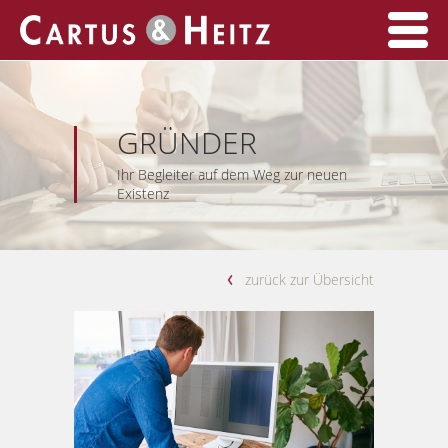
Startseite
GRÜNDER
DIE STEUERBERATUNG
Ihr Begleiter auf dem Weg zur neuen
Existenz
LEISTUNGEN
Übersicht
AKTUELLES
zurück zur Übersicht
PRIVATPERSONEN
KONTAKT
GRÜNDUNGSBERATUNG
IMPRESSUM