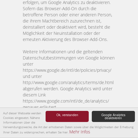
erfolgen, um Google Analytics zu deaktivieren.
Sofern das Browser-Add-On durch die
betroffene Person oder einer anderen Person,
die ihrem Machtbereich zuzurechnen ist,
deinstalliert oder deaktiviert wird, besteht die
Möglichkeit der Neuinstallation oder der
erneuten Aktivierung des Browser-Add-Ons.
Weitere Informationen und die geltenden
Datenschutzbestimmungen von Google können
unter
https://www.google.de/intl/de/policies/privacy/
und unter
http://www.google.com/analytics/terms/de.html
abgerufen werden. Google Analytics wird unter
diesem Link
https://www.google.com/intl/de_de/analytics/
genauer erläutert.
Auf dieser Webseite werden
Ok, verstanden
Google Analytics
Cookies eingesetzt. Nähere
deaktivieren
Der für die Verarbeitung Verantwortliche hat auf
Informationen über die
dieser Internetseite Google AdWords integriert.
Verwendungszwecke, die Art der erhobenen Daten sowie über die Möglichkeiten der Erhebung
Google AdWords ist ein Dienst zur
Mehr Infos
Ihrer Daten zu widersprechen, erhalten Sie hier.
Internetwerbung, der es Werbetreibenden