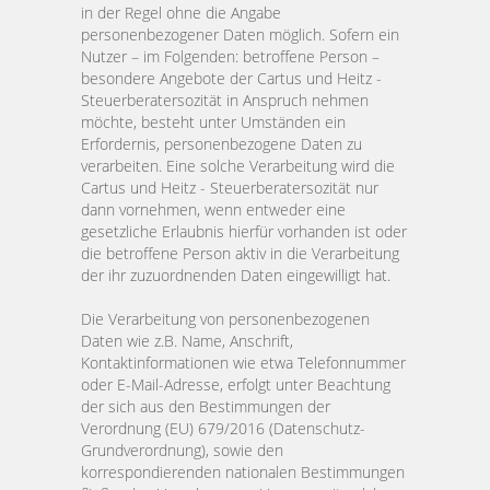
UNTERNEHMEN
Datenschutz
in der Regel ohne die Angabe
personenbezogener Daten möglich. Sofern ein
Nutzer – im Folgenden: betroffene Person –
© 2018 Cartus & Heitz Steuersozietät GmbH
besondere Angebote der Cartus und Heitz -
Steuerberatersozität in Anspruch nehmen
möchte, besteht unter Umständen ein
Erfordernis, personenbezogene Daten zu
verarbeiten. Eine solche Verarbeitung wird die
Cartus und Heitz - Steuerberatersozität nur
dann vornehmen, wenn entweder eine
gesetzliche Erlaubnis hierfür vorhanden ist oder
die betroffene Person aktiv in die Verarbeitung
der ihr zuzuordnenden Daten eingewilligt hat.
Die Verarbeitung von personenbezogenen
Daten wie z.B. Name, Anschrift,
Kontaktinformationen wie etwa Telefonnummer
oder E-Mail-Adresse, erfolgt unter Beachtung
der sich aus den Bestimmungen der
Verordnung (EU) 679/2016 (Datenschutz-
Grundverordnung), sowie den
korrespondierenden nationalen Bestimmungen