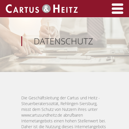
Startseite
DATENSCHUTZ
DIE STEUERBERATUNG
LEISTUNGEN
Übersicht
AKTUELLES
PRIVATPERSONEN
KONTAKT
Die Geschäftsleitung der Cartus und Heitz -
Steuerberatersozität, Rehlingen-Siersburg,
misst dem Schutz von Nutzern ihres unter
GRÜNDUNGSBERATUNG
IMPRESSUM
wwwcartusundheitz.de abrufbaren
Internetangebots einen hohen Stellenwert bei.
Daher ist die Nutzung dieses Internetangebots